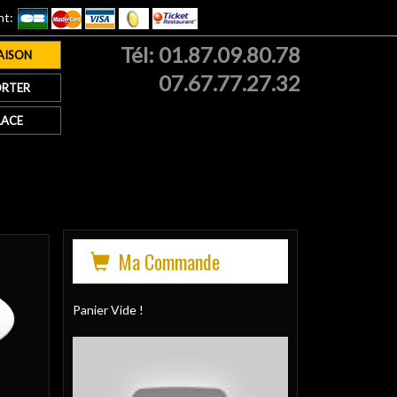
nt:
Tél:
01.87.09.80.78
AISON
07.67.77.27.32
RTER
LACE
Ma Commande
Panier Vide !