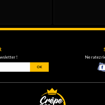
R
wsletter !
Ne ratez ri
OK