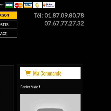
nt:
Tél:
01.87.09.80.78
AISON
07.67.77.27.32
RTER
LACE
Ma Commande
Panier Vide !