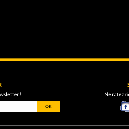
R
wsletter !
Ne ratez ri
OK