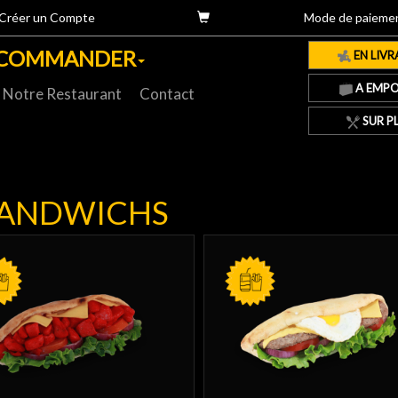
Créer un Compte
Mode de paieme
COMMANDER
EN LIVR
A EMPO
Notre Restaurant
Contact
SUR P
ANDWICHS
RITES
AVEC FRITES