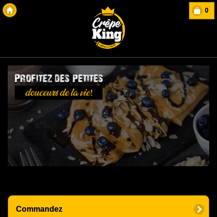
0
Copyright Des-click
Commandez