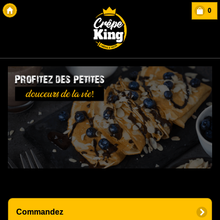
0
Copyright Des-click
Commandez