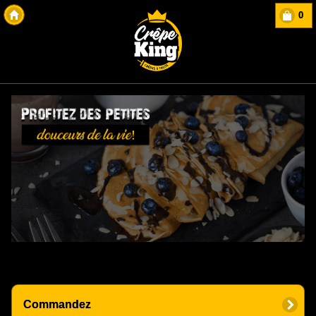
0
Copyright Des-click
Commandez