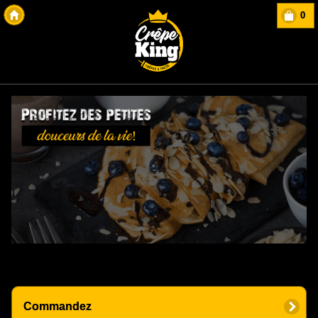
0
Copyright Des-click
Commandez