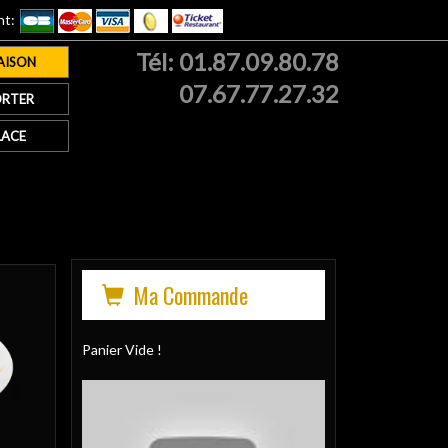
nt:
Tél:
01.87.09.80.78
AISON
07.67.77.27.32
RTER
LACE
Ma Commande
Panier Vide !