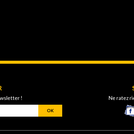
R
wsletter !
Ne ratez ri
OK