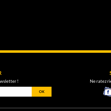
R
wsletter !
Ne ratez ri
OK