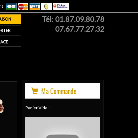
nt:
Tél:
01.87.09.80.78
AISON
07.67.77.27.32
RTER
LACE
Ma Commande
Panier Vide !