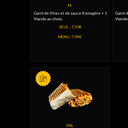
M
Garni de frites et de sauce fromagère + 1
Garni d
Viande au choix.
Viandes
SEUL :
7.50€
MENU :
7.99€
SEUL
MENU
XXL