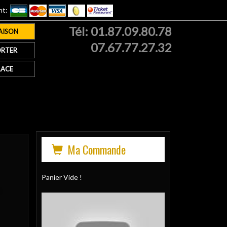
nt:
Tél:
01.87.09.80.78
AISON
07.67.77.27.32
RTER
LACE
Ma Commande
Panier Vide !