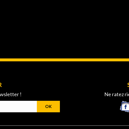
R
wsletter !
Ne ratez ri
OK