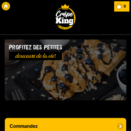
0
Copyright Des-click
Commandez