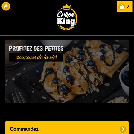
0
Copyright Des-click
Commandez