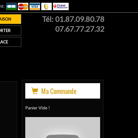
nt:
Tél:
01.87.09.80.78
AISON
07.67.77.27.32
RTER
LACE
Ma Commande
Panier Vide !